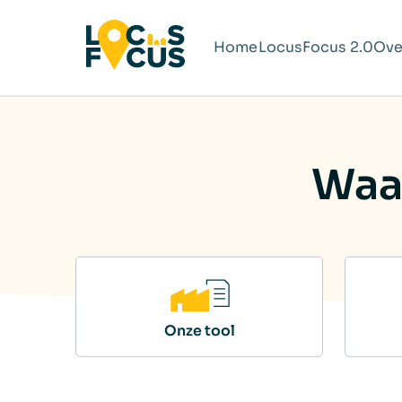
Home
LocusFocus 2.0
Ove
Waar
Onze tool