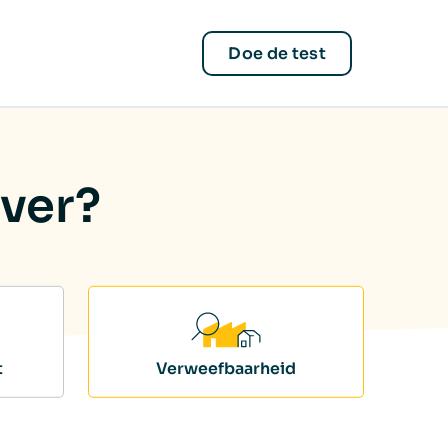
Doe de test
over?
t
Verweefbaarheid