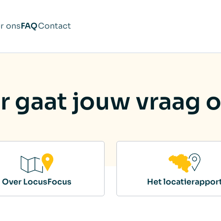
r ons
FAQ
Contact
 gaat jouw vraag 
Over LocusFocus
Het locatierappor